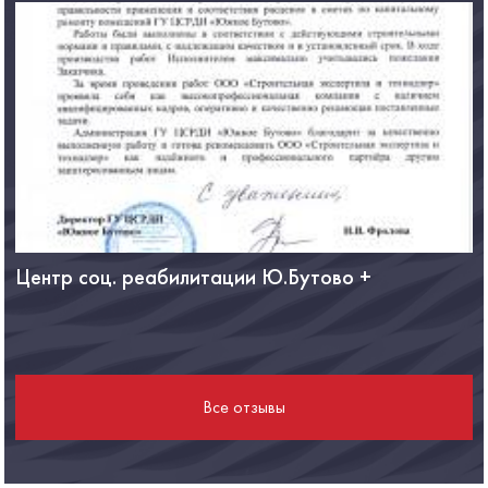
Центр соц. реабилитации Ю.Бутово +
Ф
Все отзывы