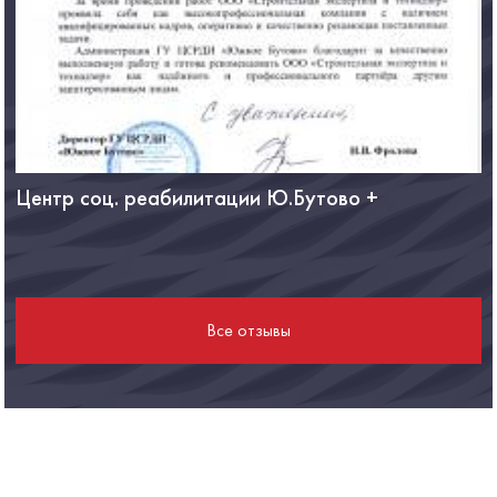
Центр соц. реабилитации Ю.Бутово +
Ф
Все отзывы