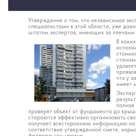
Утверждение о том, что независимая эк
специалистами в этой области, уже дав
штатом экспертов, имеющих за плечами 
В каки
исполн
стоимос
станов
удовлет
проявл
что у 
имеет м
Экспер
результ
полная
проверят объект от фундамента до крыш
стараются эффективно организовать свою
получает всестороннюю информацию на вс
соответствие утвержденной смете, норм
федеральном уровне.