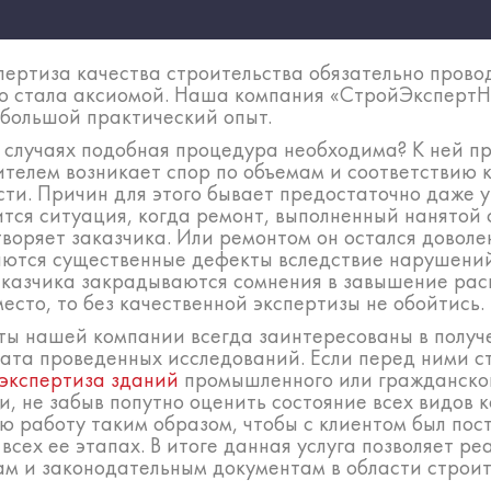
спертиза качества строительства обязательно про
но стала аксиомой. Наша компания «СтройЭксперт
большой практический опыт.
х случаях подобная процедура необходима? К ней п
ителем возникает спор по объемам и соответствию к
ти. Причин для этого бывает предостаточно даже у
ится ситуация, когда ремонт, выполненный нанятой
воряет заказчика. Или ремонтом он остался доволе
яются существенные дефекты вследствие нарушений 
заказчика закрадываются сомнения в завышение рас
есто, то без качественной экспертизы не обойтись.
ты нашей компании всегда заинтересованы в получ
ата проведенных исследований. Если перед ними ст
экспертиза зданий
промышленного или гражданского
и, не забыв попутно оценить состояние всех видов
 работу таким образом, чтобы с клиентом был пост
ех ее этапах. В итоге данная услуга позволяет ре
ам и законодательным документам в области строит