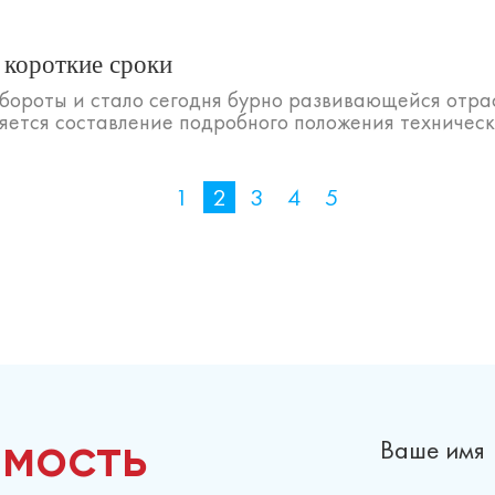
 короткие сроки
бороты и стало сегодня бурно развивающейся отра
яется составление подробного положения техническог
1
2
3
4
5
Ваше имя
имость