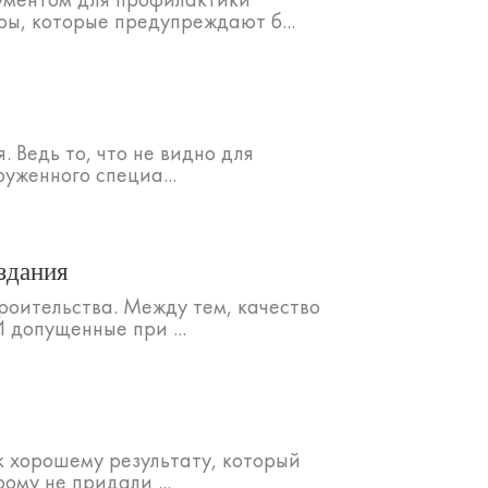
ы, которые предупреждают б...
Ведь то, что не видно для
уженного специа...
здания
роительства. Между тем, качество
 допущенные при ...
к хорошему результату, который
ому не придали ...