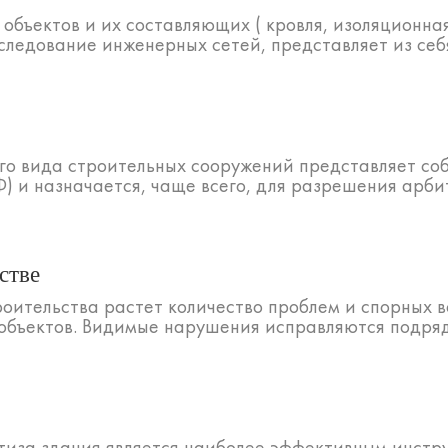
объектов и их составляющих ( кровля, изоляционна
следование инженерных сетей, представляет из себя
го вида строительных сооружений представляет со
Ф) и назначается, чаще всего, для разрешения арби
стве
оительства растет количество проблем и спорных в
объектов. Видимые нарушения исправляются подрядч
тиза здания является наиболее эффективным инст