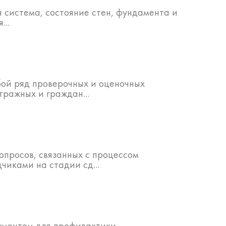
я система, состояние стен, фундамента и
...
бой ряд проверочных и оценочных
тражных и граждан...
опросов, связанных с процессом
иками на стадии сд...
рументом для профилактики