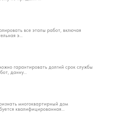
олировать все этапы работ, включая
льная э...
можно гарантировать долгий срок службы
от, данну...
признать многоквартирный дом
буется квалифицированная...